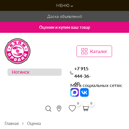
МЕНЮ
Доска объявлений
Оценим и купим ваш товар
Каталог
+7 915
444-36-
60
Мы в социальных сетях:
0
0
Главная
Оценка