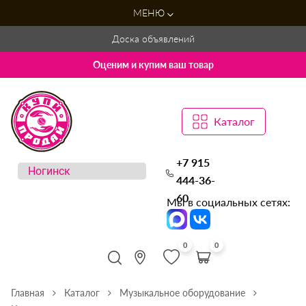
МЕНЮ
Доска объявлений
Оценим и купим ваш товар
Каталог
+7 915
444-36-
60
Мы в социальных сетях:
0
0
Главная
Каталог
Музыкальное оборудование