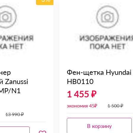
нер
Фен-щетка Hyundai
 Zanussi
HB0110
MP/N1
1 455 ₽
экономия 45₽
1 500 ₽
13 990 ₽
В корзину