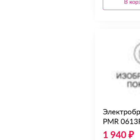
В кор
Электробри
PMR 0613
1 940 ₽