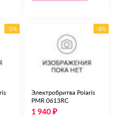
-3%
-3%
is
Электробритва Polaris
PMR 0613RC
1 940 ₽