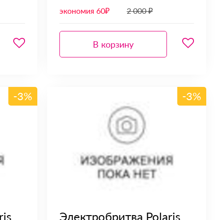
экономия 60₽
2 000 ₽
В корзину
-3%
-3%
is
Электробритва Polaris