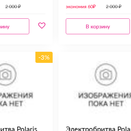
2 000 ₽
экономия 60₽
2 000 ₽
зину
В корзину
-3%
тва Polaris
Электробритва Polar