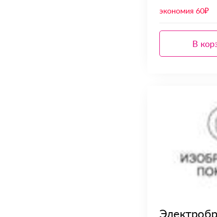
экономия 60₽
В кор
Электробри