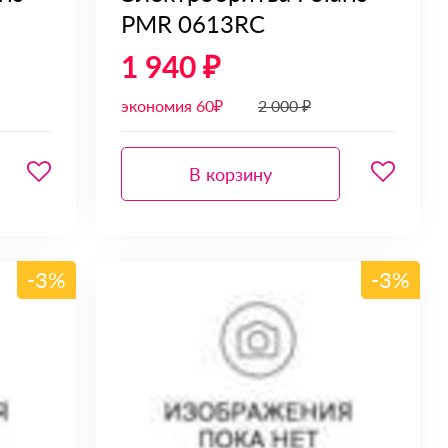
PMR 0613RC
1 940 ₽
экономия 60₽
2 000 ₽
В корзину
-3%
-3%