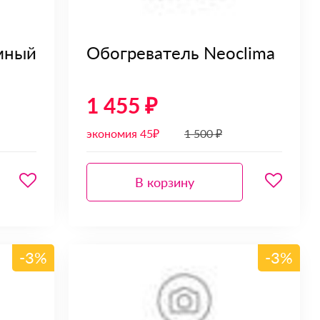
мный
Обогреватель Neoclima
1 455 ₽
экономия 45₽
1 500 ₽
В корзину
-3%
-3%