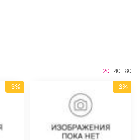
20
40
80
-3%
-3%