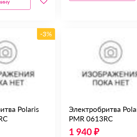
зину
-3%
тва Polaris
Электробритва Polar
RC
PMR 0613RC
1 940 ₽