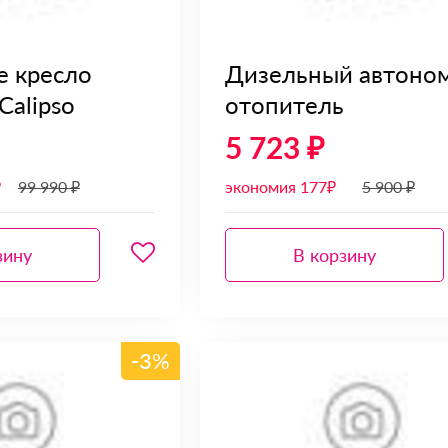
 кресло
Дизельный автоно
Calipso
отопитель
5 723 ₽
₽
99 990 ₽
экономия 177₽
5 900 ₽
зину
В корзину
-3%