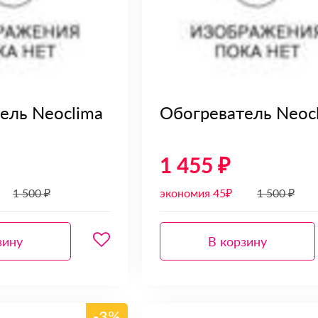
ель Neoclima
Обогреватель Neoc
1 455 ₽
1 500 ₽
экономия 45₽
1 500 ₽
зину
В корзину
-3%