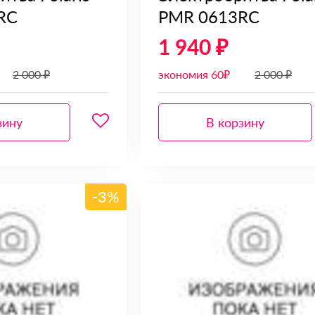
RC
PMR 0613RC
1 940 ₽
2 000 ₽
экономия 60₽
2 000 ₽
зину
В корзину
-3%