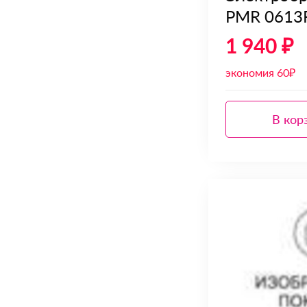
PMR 0613
1 940 ₽
экономия 60₽
В кор