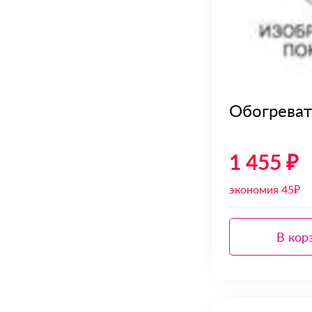
Обогреват
1 455 ₽
экономия 45₽
В кор