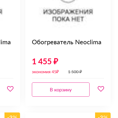
lima
Обогреватель Neoclima
1 455 ₽
экономия 45₽
1 500 ₽
В корзину
-3%
-3%