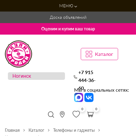
МЕНЮ
Доска объявлений
Оценим и купим ваш товар
Каталог
+7 915
444-36-
60
Мы в социальных сетях:
0
0
Главная
Каталог
Телефоны и гаджеты