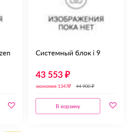
zen
Системный блок i 9
43 553 ₽
экономия 1347₽
44 900 ₽
В корзину