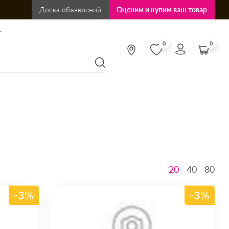
Доска объявлений
Оценим и купим ваш товар
:
0
0
20
40
80
-3%
-3%