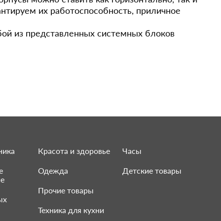
антируем их работоспособность, приличное
бой из представленных системных блоков
ника
Красота и здоровье
Часы
е
Одежда
Детские товары
ие
Прочие товары
ых
Техника для кухни