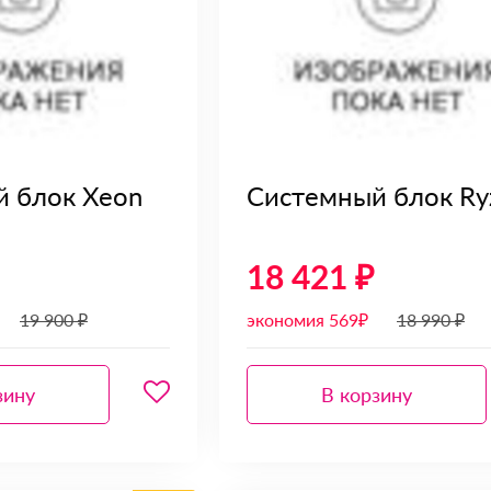
 блок Xeon
Системный блок Ry
18 421 ₽
19 900 ₽
экономия 569₽
18 990 ₽
зину
В корзину