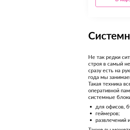
Системн
Не так редки си
строя в самый н
сразу есть на р
года мы занимае
Такая техника в
оперативной пам
системные блок
для офисов, б
геймеров;
развлечений 
Также вы можете