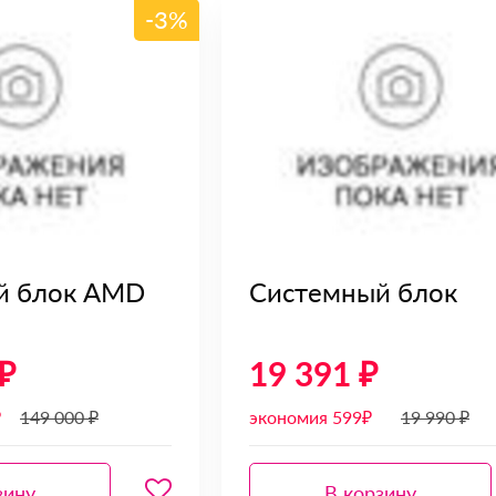
-3%
й блок AMD
Системный блок
₽
19 391 ₽
₽
149 000 ₽
экономия 599₽
19 990 ₽
зину
В корзину