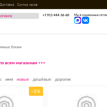
Доставка
Скупка часов
Мы в социальных сетях
+7 915 444-36-60
емные блоки
 по всем магазинам >>>
:
имя
новые
дешёвые
дорогие
-3%