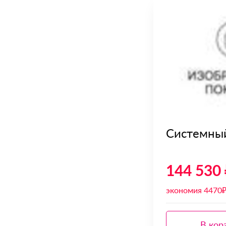
Системны
144 530 
экономия 4470
В кор