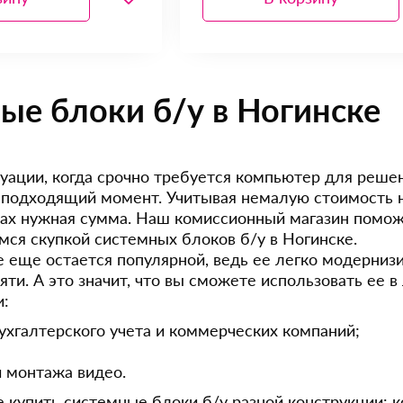
ые блоки б/у в Ногинске
туации, когда срочно требуется компьютер для реше
еподходящий момент. Учитывая немалую стоимость но
уках нужная сумма. Наш комиссионный магазин помож
мся скупкой системных блоков б/у в Ногинске.
се еще остается популярной, ведь ее легко модерниз
яти. А это значит, что вы сможете использовать ее 
и:
ухгалтерского учета и коммерческих компаний;
и монтажа видео.
 купить системные блоки б/у разной конструкции: ко