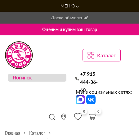
МЕНЮ
Доска объявлений
Оценим и купим ваш товар
Каталог
+7 915
444-36-
60
Мы в социальных сетях:
0
0
Главная
Каталог