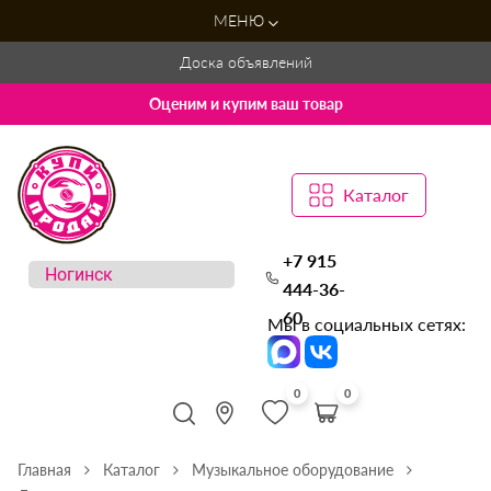
МЕНЮ
Доска объявлений
Оценим и купим ваш товар
Каталог
+7 915
444-36-
60
Мы в социальных сетях:
0
0
Главная
Каталог
Музыкальное оборудование