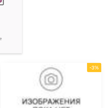
е
-3%