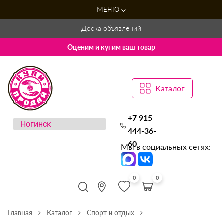
МЕНЮ
Доска объявлений
Оценим и купим ваш товар
Каталог
+7 915
444-36-
60
Мы в социальных сетях:
0
0
Главная
Каталог
Спорт и отдых